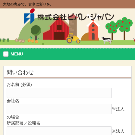
大地の恵みで、食卓に彩りを。
MENU
問い合わせ
お名前 (必須)
会社名
※法人
の場合
所属部署／役職名
※法人