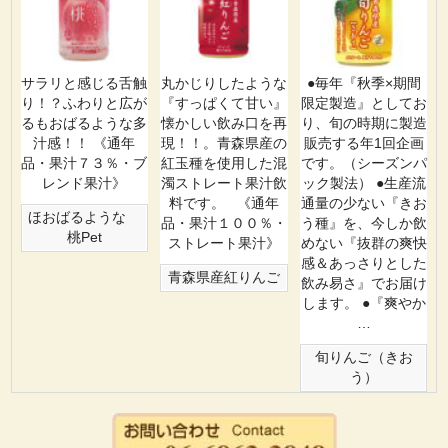
サラリと感じる舌触
丸かじりしたような
●毎年『秋季×期間
り！？ふわりと広が
『すっぱくて甘い』
限定製造』としてお
るもおばるような多
懐かしい飲み口を再
り、旬の時期に製造
汁感！！ 《通年
現！！。青森県産の
販売する年1回企画
品・果汁７３％・ブ
紅玉種を使用した混
です。（シーズンパ
レンド果汁》
濁ストレート果汁飲
ック製法） ●生産流
料です。 《通年
通量の少ない『きお
ほおばるような
品・果汁１００％・
う種』を、今しか飲
桃Pet
ストレート果汁》
めない『抜群の爽快
感＆あっさりとした
青森県産紅りんご
飲み易さ』でお届け
します。 ●『爽やか
…
旬りんご（きお
う）