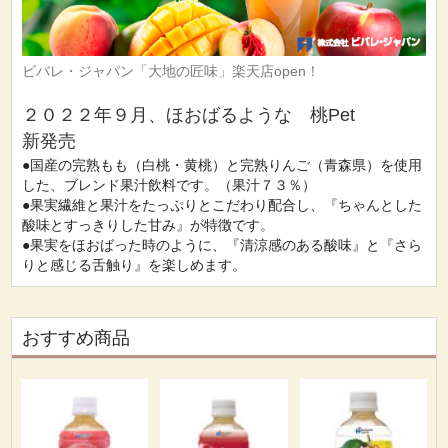
ビバレ・ジャパン「大地の匠味」楽天店open！
２０２２年９月、ほおばるような 桃Pet
新発売
●国産の完熟もも（白桃・黄桃）と完熟りんご（青森県）を使用
した、ブレンド果汁飲料です。（果汁７３％）
●果実繊維と果汁をたっぷりとこだわり配合し、『ちゃんとした
酸味とすっきりした甘み』が特徴です。
●果実をほおばった時のように、『清涼感のある酸味』と『さら
りと感じる舌触り』を楽しめます。
おすすめ商品